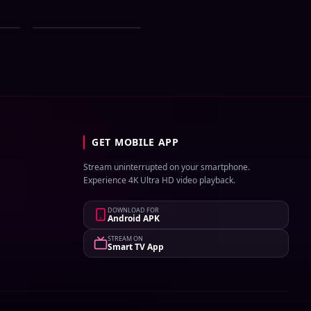
ial
Zee Bangla All Serial
st
Download 03 August
2026 Zip
GET MOBILE APP
Stream uninterrupted on your smartphone.
Experience 4K Ultra HD video playback.
DOWNLOAD FOR
Android APK
STREAM ON
Smart TV App