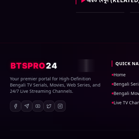
Zee Bangla All Serial
Ze
Download 07 August
Do
2026 Zip
20
QUICK NA
BTSPRO
24
Home
Your premier portal for High-Definition
Bengali Seri
Bengali TV Serials, Movies, Web Series, and
24/7 Live Streaming Channels.
Bengali Mov
Live TV Cha