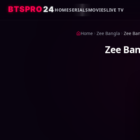
4
2
O
R
P
S
T
B
HOME
SERIALS
MOVIES
LIVE TV
Home
Zee Bangla
Zee Ban