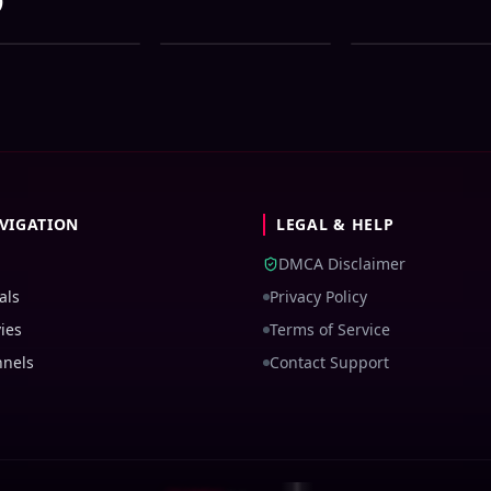
e Bangla All Serial
Zee Bangla All Serial
Zee Bangla All Ser
wnload 06 August
Download 05 August
Download 04 Augu
26 Zip
2026 Zip
2026 Zip
VIGATION
LEGAL & HELP
DMCA Disclaimer
als
Privacy Policy
ies
Terms of Service
nnels
Contact Support