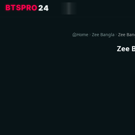
4
2
O
R
P
S
T
B
Home
Zee Bangla
Zee 