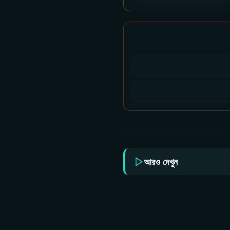
আরও দেখুন
Zee Bangla All Serial
Zee 
Download 05 August
Dow
2026 Zip
202