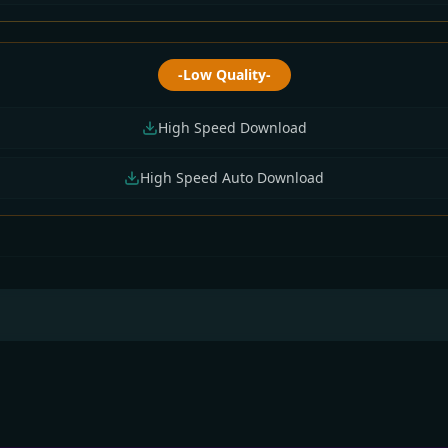
-Low Quality-
High Speed Download
High Speed Auto Download
Bangla All Serial
Zee Bangla All Serial
Zee Bangla All Seria
nload 04 August
Download 03 August
Download 02 Augus
6 Zip
2026 Zip
2026 Zip