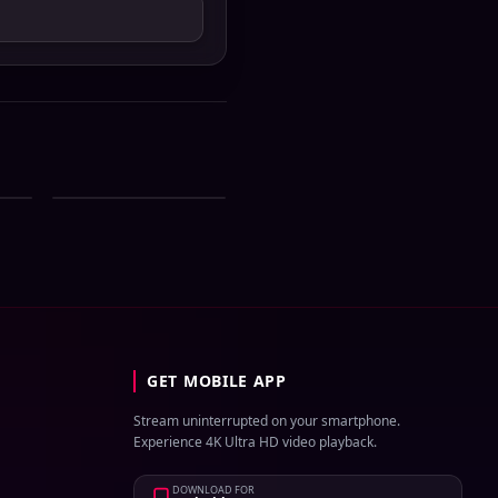
Sun Bangla All
4
Serial Download 03
August 2026 Zip
GET MOBILE APP
Stream uninterrupted on your smartphone.
Experience 4K Ultra HD video playback.
DOWNLOAD FOR