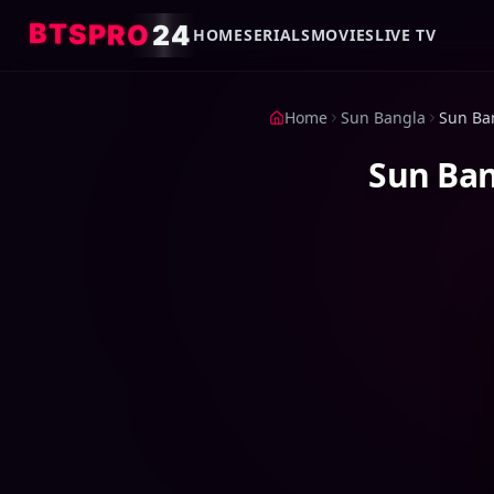
4
2
O
R
P
S
T
B
HOME
SERIALS
MOVIES
LIVE TV
Home
Sun Bangla
Sun Ban