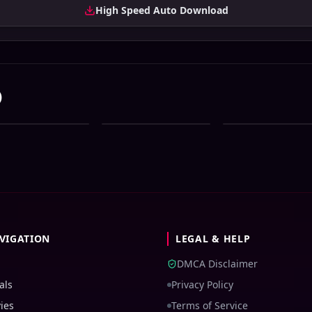
High Speed Auto Download
)
n Bangla All
Sun Bangla All
Sun Bangla All
rial Download 05
Serial Download 02
Serial Download 0
gust 2026 Zip
August 2026 Zip
August 2026 Zip
VIGATION
LEGAL & HELP
DMCA Disclaimer
als
Privacy Policy
ies
Terms of Service