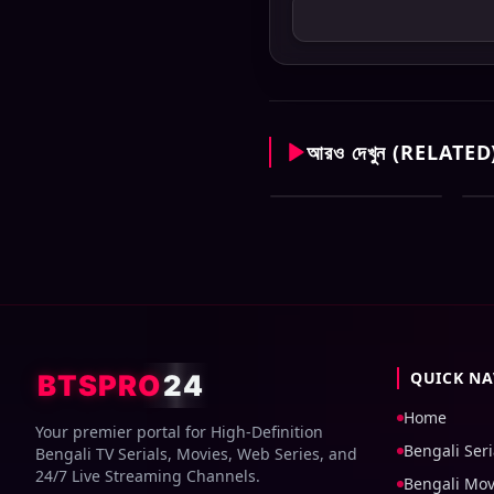
আরও দেখুন (RELATED
Sun Bangla All
Su
Serial Download 06
Se
August 2026 Zip
Au
QUICK NA
BTSPRO
24
Home
Your premier portal for High-Definition
Bengali Seri
Bengali TV Serials, Movies, Web Series, and
24/7 Live Streaming Channels.
Bengali Mov