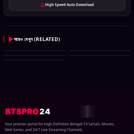
High Speed Auto Download
আরও দেখুন (RELATED)
Sun Bangla All Serial Download
Sun Bangla All Serial Download
07 August 2026 Zip
Sun Bangla All Serial Download
06 August 2026 Zip
Sun Bangla All Serial Download
05 August 2026 Zip
Sun Bangla All Serial Download
02 August 2026 Zip
04 August 2026 Zip
BTSPRO
24
Your premier portal for High-Definition Bengali TV Serials, Movies,
Web Series, and 24/7 Live Streaming Channels.