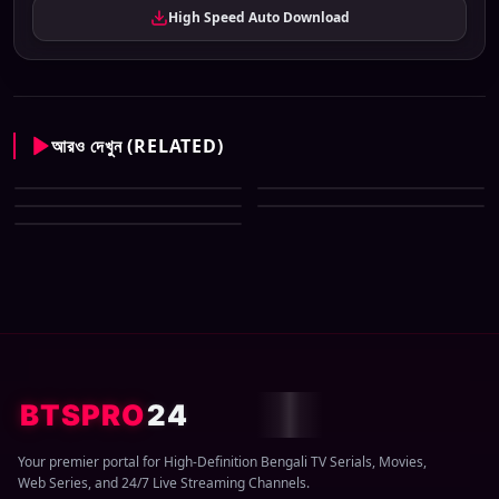
High Speed Auto Download
আরও দেখুন (RELATED)
Sun Bangla All Serial Download
Sun Bangla All Serial Download
07 August 2026 Zip
Sun Bangla All Serial Download
06 August 2026 Zip
Sun Bangla All Serial Download
05 August 2026 Zip
Sun Bangla All Serial Download
02 August 2026 Zip
04 August 2026 Zip
BTSPRO
24
Your premier portal for High-Definition Bengali TV Serials, Movies,
Web Series, and 24/7 Live Streaming Channels.