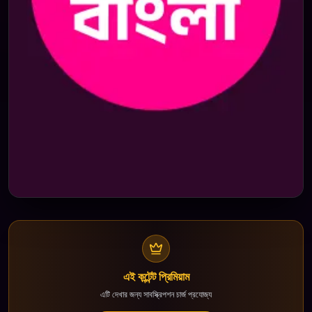
এই কন্টেন্ট প্রিমিয়াম
এটি দেখার জন্য সাবস্ক্রিপশন চার্জ প্রযোজ্য