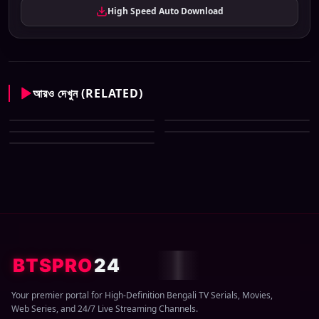
High Speed Auto Download
আরও দেখুন (RELATED)
Enter 10 Bangla All Serial
Enter 10 Bangla All Serial
Download 08 August 2026 Zip
Enter 10 Bangla All Serial
Download 07 August 2026 Zip
Enter 10 Bangla All Serial
Download 06 August 2026 Zip
Enter 10 Bangla All Serial
Download 05 August 2026 Zip
Download 04 August 2026 Zip
BTSPRO
24
Your premier portal for High-Definition Bengali TV Serials, Movies,
Web Series, and 24/7 Live Streaming Channels.