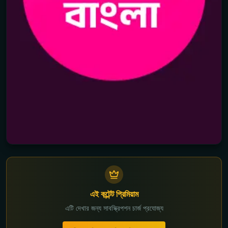
এই কন্টেন্ট প্রিমিয়াম
এটি দেখার জন্য সাবস্ক্রিপশন চার্জ প্রযোজ্য