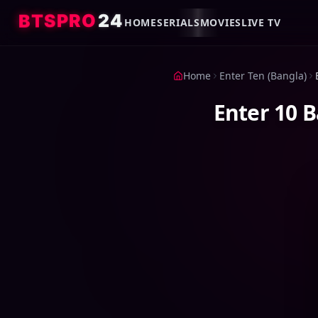
4
2
O
R
P
S
T
B
HOME
SERIALS
MOVIES
LIVE TV
Home
Enter Ten (Bangla)
Enter 10 B