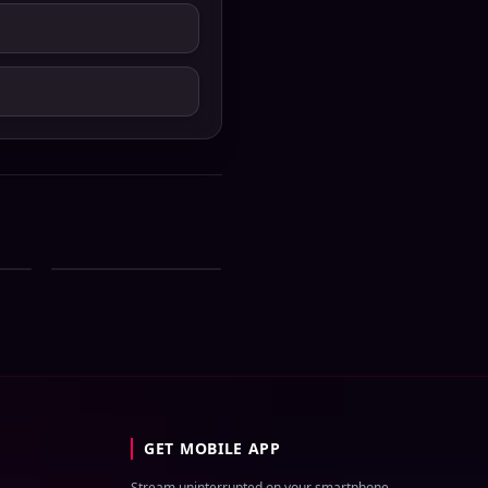
l
Enter 10 Bangla All
5
Serial Download 04
August 2026 Zip
GET MOBILE APP
Stream uninterrupted on your smartphone.