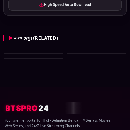
High Speed Auto Download
আরও দেখুন (RELATED)
Enter 10 Bangla All Serial
Enter 10 Bangla All Serial
Download 09 August 2026 Zip
Enter 10 Bangla All Serial
Download 08 August 2026 Zip
Enter 10 Bangla All Serial
Download 07 August 2026 Zip
Enter 10 Bangla All Serial
Download 06 August 2026 Zip
Download 05 August 2026 Zip
BTSPRO
24
Your premier portal for High-Definition Bengali TV Serials, Movies,
Web Series, and 24/7 Live Streaming Channels.