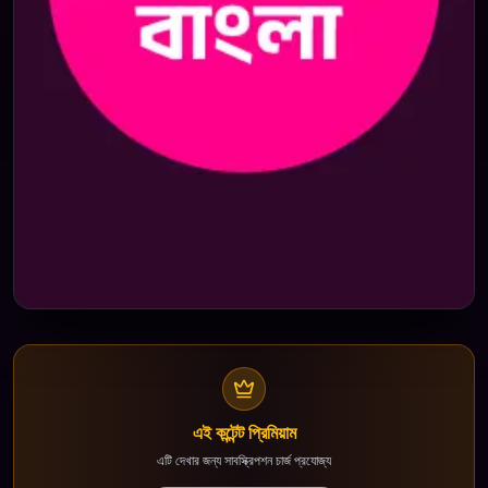
এই কন্টেন্ট প্রিমিয়াম
এটি দেখার জন্য সাবস্ক্রিপশন চার্জ প্রযোজ্য