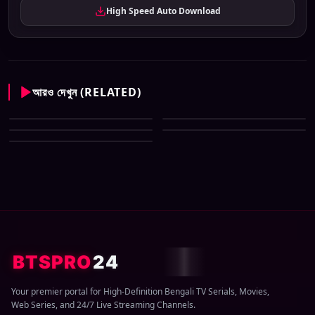
High Speed Auto Download
আরও দেখুন (RELATED)
Enter 10 Bangla All Serial
Enter 10 Bangla All Serial
Download 07 August 2026 Zip
Enter 10 Bangla All Serial
Download 06 August 2026 Zip
Enter 10 Bangla All Serial
Download 05 August 2026 Zip
Enter 10 Bangla All Serial
Download 04 August 2026 Zip
Download 03 August 2026 Zip
BTSPRO
24
Your premier portal for High-Definition Bengali TV Serials, Movies,
Web Series, and 24/7 Live Streaming Channels.